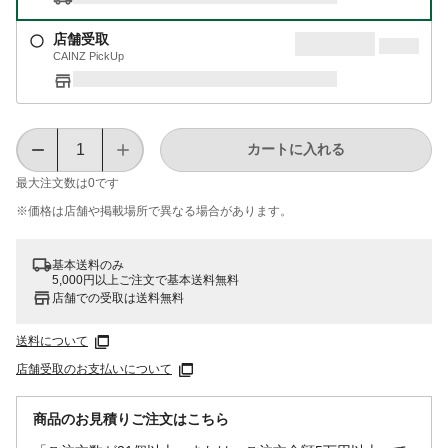
店舗受取
CAINZ PickUp
カートに入れる
最大注文数は
0
です
※価格は​店舗や​掲載場所で​異なる​場合が​あります。
基本送料のみ
5,000円以上ご注文で基本送料無料
店舗での受取は送料無料
送料について
店舗受取のお支払いについて
商品のお見積りご注文はこちら