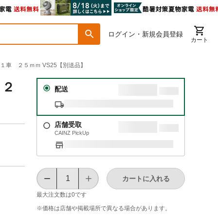
ログイン・新規会員登録
カート
 １車 ２５ｍｍ VS25【別送品】
 ２
配送
店舗受取
CAINZ PickUp
カートに入れる
最大注文数は
0
です
※価格は​店舗や​掲載場所で​異なる​場合が​あります。