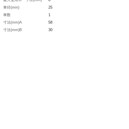
車径(mm)
25
車数
1
寸法(mm)A
58
寸法(mm)B
30
寸法(mm)C
42
生産国
日本
重さ
90.000G
材質1
ステンレス