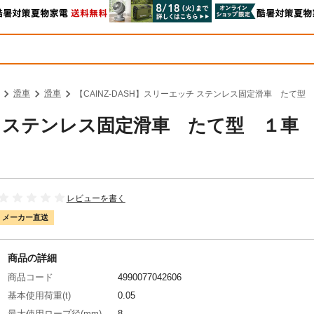
滑車
滑車
【CAINZ-DASH】スリーエッチ ステンレス固定滑車 たて型
ッチ ステンレス固定滑車 たて型 １車
レビューを書く
メーカー直送
商品の詳細
商品コード
4990077042606
基本使用荷重(t)
0.05
最大使用ロープ径(mm)
8