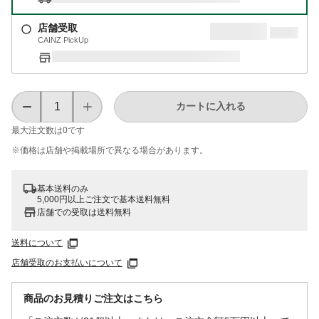
店舗受取
CAINZ PickUp
カートに入れる
最大注文数は
0
です
※価格は​店舗や​掲載場所で​異なる​場合が​あります。
基本送料のみ
5,000円以上ご注文で基本送料無料
店舗での受取は送料無料
送料について
店舗受取のお支払いについて
商品のお見積りご注文はこちら