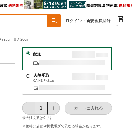
ログイン・新規会員登録
カート
奥行28cm 高さ20cm
配送
店舗受取
CAINZ PickUp
カートに入れる
最大注文数は
0
です
※価格は​店舗や​掲載場所で​異なる​場合が​あります。