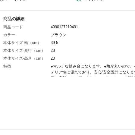
商品の詳細
商品コード
4990127219491
カラー
ブラウン
本体サイズ-幅（cm）
39.5
本体サイズ-奥行（cm）
28
本体サイズ-高さ（cm）
20
特徴
●マルチな踏み台になります。●角が丸いので、
テリア性に優れており、安心/安全設計になりま
脚の底部には、傷つきにくいエラストマー樹脂
しております。※火のそばに置かないで下さい
商品仕様
使用方法/完成品
材質・素材
●本体/ポリプロピレン ●滑り止め/ポリプロピ
ラストマー樹脂
耐荷重
(約)100kg
生産国
日本
重量
(約)1．18kg