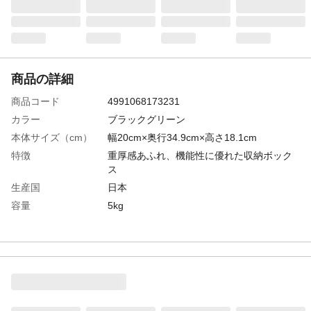
商品の詳細
商品コード
4991068173231
カラー
ブラックグリーン
本体サイズ（cm）
幅20cm×奥行34.9cm×高さ18.1cm
特徴
重厚感あふれ、機能性に優れた収納ボック
ス
生産国
日本
容量
5kg
材質
ポリプロピレン
最大収納重量
6kg
重量
0.5kg