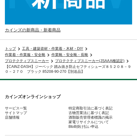
カインズの新商品・新着商品
トップ
工具・建築資材・作業着・木材・DIY
作業着・作業服・安全靴
作業靴・安全靴・長靴
プロテクティブスニーカー
プロテクティブスニーカー(JSAA A種認定)
【CAINZ-DASH】ジーベック 踏み抜き防止セフティシューズ８５２０８－９
０－２７０ ブラック 85208-90-270【別送品】
カインズオンラインショップ
サービス一覧
特定商取引法に基づく表記
サイトマップ
古物営業法に基づく表記
店舗情報
酒類販売管理者標識の掲示
家電リサイクルについて
BtoB掛け払い申込