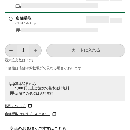
店舗受取
CAINZ PickUp
カートに入れる
最大注文数は
0
です
※価格は​店舗や​掲載場所で​異なる​場合が​あります。
基本送料のみ
5,000円以上ご注文で基本送料無料
店舗での受取は送料無料
送料について
店舗受取のお支払いについて
商品のお見積りご注文はこちら