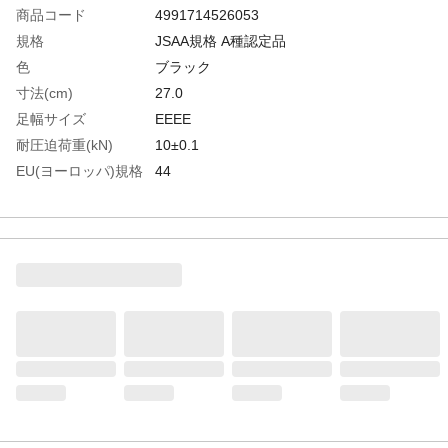
商品コード
4991714526053
規格
JSAA規格 A種認定品
色
ブラック
寸法(cm)
27.0
足幅サイズ
EEEE
耐圧迫荷重(kN)
10±0.1
EU(ヨーロッパ)規格
44
サイズ
UK(イギリス)規格サ
9
イズ
US(アメリカ)規格サ
9
イズ
生産国
中国
重さ
900.000G
材質1
甲被：合成皮革
材質2
先芯：鋼製
材質3
靴底：EVA+ラバー＋踏み抜き防止(樹脂)
材質4
中敷：EVAカップインソール(穴あき＋クッ