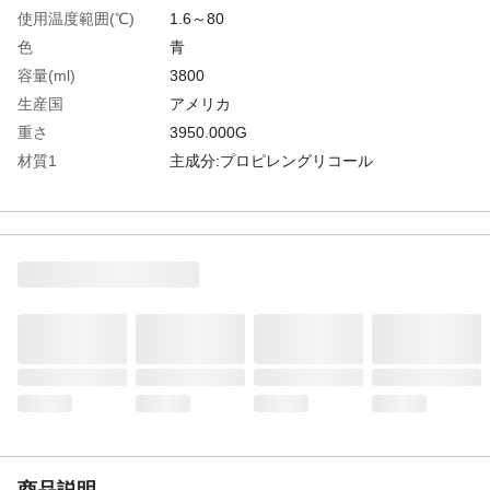
使用温度範囲(℃)
1.6～80
色
青
容量(ml)
3800
生産国
アメリカ
重さ
3950.000G
材質1
主成分:プロピレングリコール
商品説明