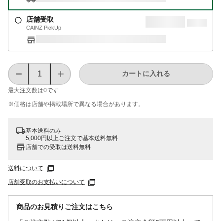
店舗受取
CAINZ PickUp
カートに入れる
最大注文数は
0
です
※価格は​店舗や​掲載場所で​異なる​場合が​あります。
基本送料のみ
5,000円以上ご注文で基本送料無料
店舗での受取は送料無料
送料について
店舗受取のお支払いについて
商品のお見積りご注文はこちら