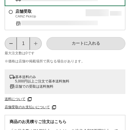
店舗受取
CAINZ PickUp
カートに入れる
最大注文数は
0
です
※価格は​店舗や​掲載場所で​異なる​場合が​あります。
基本送料のみ
5,000円以上ご注文で基本送料無料
店舗での受取は送料無料
送料について
店舗受取のお支払いについて
商品のお見積りご注文はこちら