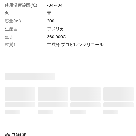
使用温度範囲(℃)
-34～94
色
青
容量(ml)
300
生産国
アメリカ
重さ
360.000G
材質1
主成分:プロピレングリコール
商品説明