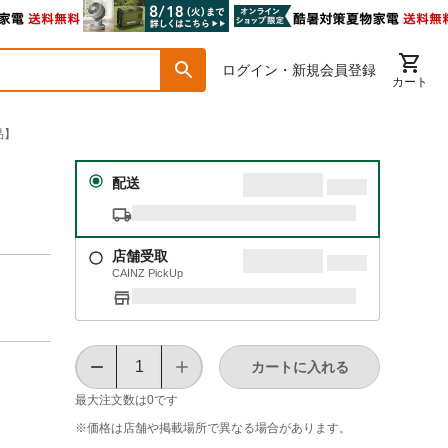
ログイン・新規会員登録
カート
品】
配送
店舗受取
CAINZ PickUp
カートに入れる
最大注文数は
0
です
※価格は​店舗や​掲載場所で​異なる​場合が​あります。