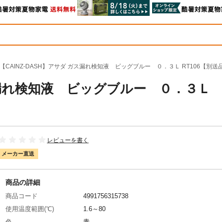
【CAINZ-DASH】アサダ ガス漏れ検知液 ビッグブルー ０．３Ｌ RT106【別送
ガス漏れ検知液 ビッグブルー ０．３Ｌ
レビューを書く
メーカー直送
商品の詳細
商品コード
4991756315738
使用温度範囲(℃)
1.6～80
色
青