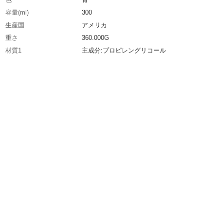
容量(ml)
300
生産国
アメリカ
重さ
360.000G
材質1
主成分:プロピレングリコール