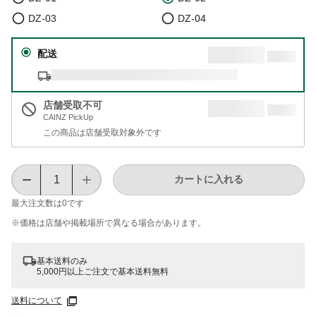
DZ-03
DZ-04
配送
店舗受取不可
CAINZ PickUp
この商品は店舗受取対象外です
カートに入れる
最大注文数は
0
です
※価格は​店舗や​掲載場所で​異なる​場合が​あります。
基本送料のみ
5,000円以上ご注文で基本送料無料
送料について