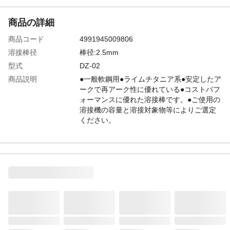
商品の詳細
商品コード
4991945009806
溶接棒径
棒径:2.5mm
型式
DZ-02
商品説明
●一般軟鋼用●ライムチタニア系●安定したア
ークで再アーク性に優れている●コストパフ
ォーマンスに優れた溶接棒です。●ご使用の
溶接機の容量と溶接対象物等によりご選定
ください。
内容量
内容本数:約294本
溶接可能材質
軟鋼
溶接電流
溶接電流:60~100A
溶接棒長
棒長:300mm