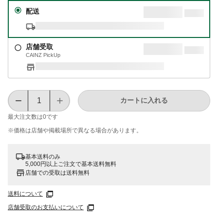
配送
店舗受取
CAINZ PickUp
カートに入れる
最大注文数は
0
です
※価格は​店舗や​掲載場所で​異なる​場合が​あります。
基本送料のみ
5,000円以上ご注文で基本送料無料
店舗での受取は送料無料
送料について
店舗受取のお支払いについて