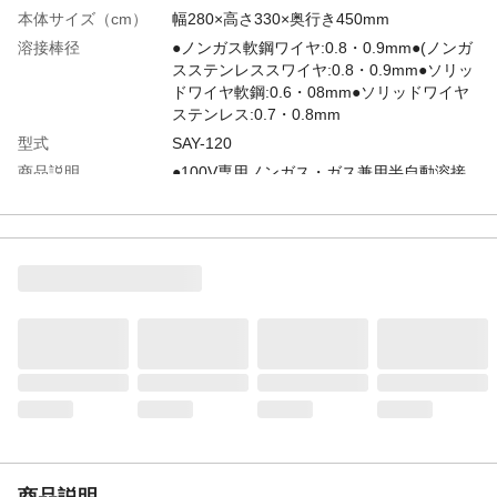
本体サイズ（cm）
幅280×高さ330×奥行き450mm
溶接棒径
●ノンガス軟鋼ワイヤ:0.8・0.9mm●(ノンガ
スステンレススワイヤ:0.8・0.9mm●ソリッ
ドワイヤ軟鋼:0.6・08mm●ソリッドワイヤ
ステンレス:0.7・0.8mm
型式
SAY-120
商品説明
●100V専用ノンガス・ガス兼用半自動溶接
機●これまで手棒溶接では難しかった薄板溶
接を可能にする1台です。●ステンレス・ア
ルミも溶接出来ます。※アルミは別途ガス
が必要です。●4段階電流切替スイッチで、
板厚・材料に応じた溶接条件が設定できま
す。
付属品／セット内容
●取扱説明書●保証書
重量
20kg
出力電流範囲
40~90A
商品説明