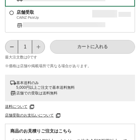
店舗受取
CAINZ PickUp
カートに入れる
最大注文数は
0
です
※価格は​店舗や​掲載場所で​異なる​場合が​あります。
基本送料のみ
5,000円以上ご注文で基本送料無料
店舗での受取は送料無料
送料について
店舗受取のお支払いについて
商品のお見積りご注文はこちら