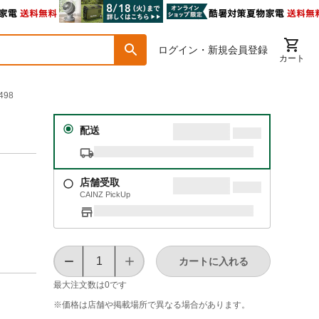
ログイン・新規会員登録
カート
498
配送
店舗受取
CAINZ PickUp
カートに入れる
最大注文数は
0
です
※価格は​店舗や​掲載場所で​異なる​場合が​あります。