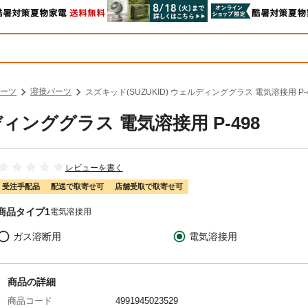
ーツ
溶接パーツ
スズキッド(SUZUKID) ウェルディンググラス 電気溶接用 P-
ディンググラス 電気溶接用 P-498
レビューを書く
受注手配品
配送で取寄せ可
店舗受取で取寄せ可
商品タイプ1
電気溶接用
ガス溶断用
電気溶接用
商品の詳細
商品コード
4991945023529