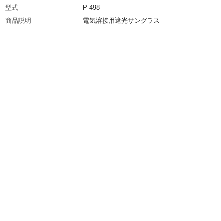
型式
P-498
商品説明
電気溶接用遮光サングラス