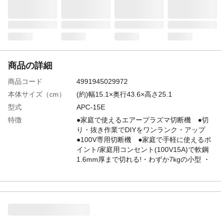
商品の詳細
商品コード
4991945029972
本体サイズ（cm）
(約)幅15.1×奥行43.6×高さ25.1
型式
APC-15E
特徴
●家庭で使えるエアープラズマ切断機 ●切
り・抜き作業でDIYをワンランク・アップ
●100V専用切断機 ●家庭で手軽に使えるポ
イント/家庭用コンセント(100V15A)で軟鋼
1.6mm厚まで切れる!・わずか7kgの小型 ・
軽量設計、持ち運びラクラク!
商品説明
●家庭でアイアンDIY! ●エアープラズマ切
断機の色々な切り方ができれば、鉄やステ
ンレスなどを自由に切れてオリジナルアイ
テムをカンタンに家庭で制作することがで