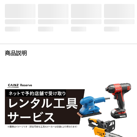
きます ●切り/直線・曲線 ●抜き/丸・四
角 ●切り・抜きができればオリジナリティ
が更にアップ!!
周波数
定格周波数:50/60Hz兼用
入数
1セット
商品仕様
定格入力電圧:AC100V(負荷時
AC90~110V)、定格入力電流:AC25A、定格
使用率:40%(使用温度30℃)、定格入力容
商品説明
量:2.5kVA、定格無負荷電圧:DC380V、必要
エアー圧力:0.3~0.4MPa、使用温度範
囲:-10℃~40℃など
付属品／セット内容
電極、チップ(別途本体にも1組装着済み)
使用上の注意
●切断する材質・板厚により、電源容量が異
なります。使用時に合わせて容量以上の電
源を用意してください。●正しい電源電圧
(100V)に接続してください。●電源コードを
延長する場合は、3.5sp(平方ミリメートル)
以上の線で延長してください。など
生産国
中国
ガス切断可能板厚
切断可能板厚/軟鋼:3.2mm、ステンレ
ス:2.0mm、アルミ:1.5mm、真鍮:1.0mm、