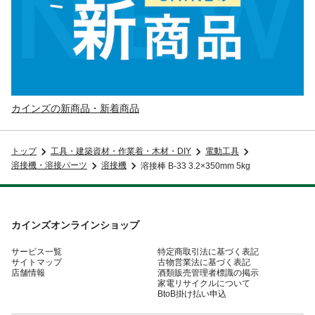
カインズの新商品・新着商品
トップ
工具・建築資材・作業着・木材・DIY
電動工具
溶接機・溶接パーツ
溶接機
溶接棒 B-33 3.2×350mm 5kg
カインズオンラインショップ
サービス一覧
特定商取引法に基づく表記
サイトマップ
古物営業法に基づく表記
店舗情報
酒類販売管理者標識の掲示
家電リサイクルについて
BtoB掛け払い申込