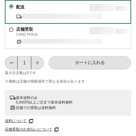
配送
店舗受取
CAINZ PickUp
カートに入れる
最大注文数は
0
です
※価格は​店舗や​掲載場所で​異なる​場合が​あります。
基本送料のみ
5,000円以上ご注文で基本送料無料
店舗での受取は送料無料
送料について
店舗受取のお支払いについて