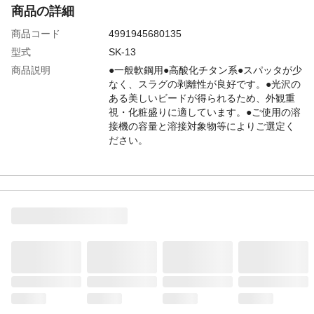
商品の詳細
商品コード
4991945680135
型式
SK-13
商品説明
●一般軟鋼用●高酸化チタン系●スパッタが少
なく、スラグの剥離性が良好です。●光沢の
ある美しいビードが得られるため、外観重
視・化粧盛りに適しています。●ご使用の溶
接機の容量と溶接対象物等によりご選定く
ださい。
溶接棒長
棒長:350mm