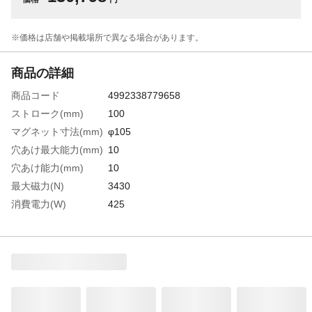
※価格は​店舗や​掲載場所で​異なる​場合が​あります。
商品の詳細
商品コード
4992338779658
ストローク(mm)
100
マグネット寸法(mm)
φ105
穴あけ最大能力(mm)
10
穴あけ能力(mm)
10
最大磁力(N)
3430
消費電力(W)
425
定格電流(A)
4.1
電源(V)
単相100
電源コード長さ(m)
1.6
無負荷回転数
1700
(min［［の－１
乗］］)