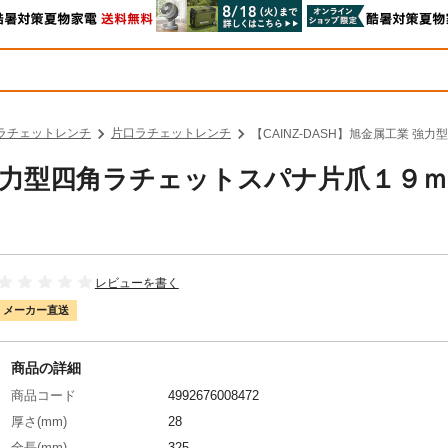
ラチェットレンチ
片口ラチェットレンチ
【CAINZ-DASH】旭金属工業 強
業 強力型四角ラチェットスパナ片爪１９
レビューを書く
メーカー直送
商品の詳細
商品コード
4992676008472
厚さ(mm)
28
全長(mm)
325