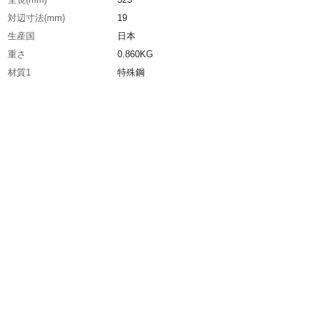
対辺寸法(mm)
19
生産国
日本
重さ
0.860KG
材質1
特殊鋼
材質2
表面処理：焼付塗装