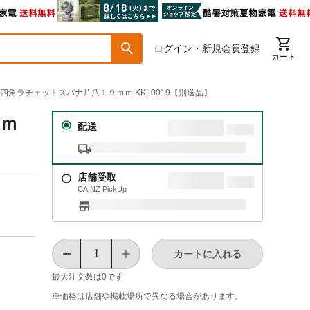
ログイン・新規会員登録
カート
力型四角ラチェットスパナ片爪１９ｍｍ KKL0019【別送品】
ｍｍ
配送
店舗受取
CAINZ PickUp
カートに入れる
最大注文数は
0
です
※価格は​店舗や​掲載場所で​異なる​場合が​あります。