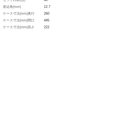
差込角(mm)
12.7
ケース寸法(mm)奥行
260
ケース寸法(mm)間口
445
ケース寸法(mm)高さ
222
生産国
日本
重さ
9.300KG
材質1
本体：ABS樹脂