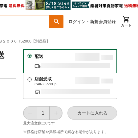
ログイン・新規会員登録
カート
Ｓ２０００ TS2000【別送品】
送
配送
店舗受取
CAINZ PickUp
カートに入れる
最大注文数は
0
です
※価格は​店舗や​掲載場所で​異なる​場合が​あります。