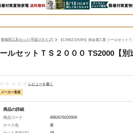
整備用工具セット(手提げタイプ)
【CAINZ-DASH】旭金属工業 ツールセットＴ
ツールセットＴＳ２０００ TS2000【別
レビューを書く
メーカー直送
商品の詳細
商品コード
4992676020009
ケース色
青
セット内容(点)
48