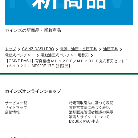
カインズの新商品・新着商品
トップ
CAINZ-DASH PRO
電動・油圧・空圧工具
油圧工具
電動式パンチャー
電動油圧式パンチャー用替刃
【CAINZ-DASH】育良精機 ＭＰ９２０Ｆ／ＭＰ２０ＬＦ丸穴替刃セットＦ
（５１９２２） MP920F-17F【別送品】
カインズオンラインショップ
サービス一覧
特定商取引法に基づく表記
サイトマップ
古物営業法に基づく表記
店舗情報
酒類販売管理者標識の掲示
家電リサイクルについて
BtoB掛け払い申込