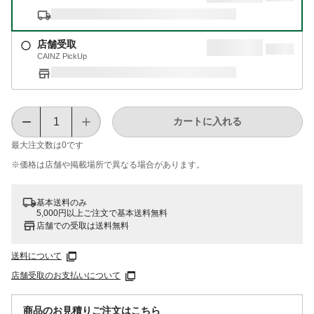
店舗受取
CAINZ PickUp
カートに入れる
最大注文数は
0
です
※価格は​店舗や​掲載場所で​異なる​場合が​あります。
基本送料のみ
5,000円以上ご注文で基本送料無料
店舗での受取は送料無料
送料について
店舗受取のお支払いについて
商品のお見積りご注文はこちら