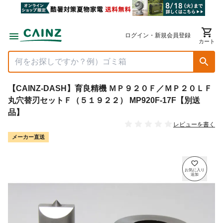
ログイン・新規会員登録
カート
【CAINZ-DASH】育良精機 ＭＰ９２０Ｆ／ＭＰ２０ＬＦ
丸穴替刃セットＦ（５１９２２） MP920F-17F【別送
品】
レビューを書く
メーカー直送