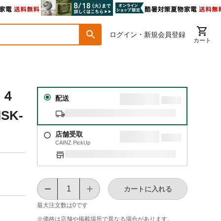
ログイン・新規会員登録
カート
１４
配送
K-
店舗受取
CAINZ PickUp
カートに入れる
最大注文数は
0
です
※価格は​店舗や​掲載場所で​異なる​場合が​あります。