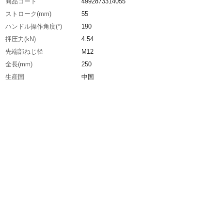
商品コード
4992873314055
ストローク(mm)
55
ハンドル操作角度(°)
190
押圧力(kN)
4.54
先端部ねじ径
M12
全長(mm)
250
生産国
中国
重さ
870.000G
材質1
スチール