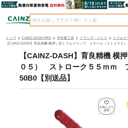
トップ
CAINZ-DASH PRO
手作業工具
クランプ・バイス
トグルク
【CAINZ-DASH】育良精機 横押し型トグルクランプ スチール（３１４０５）
【CAINZ-DASH】育良精機
０５） ストローク５５ｍｍ フ
50B0【別送品】