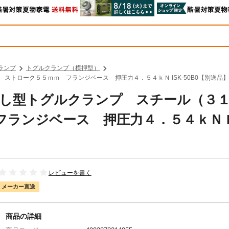
ランプ
トグルクランプ（横押型）
 ストローク５５ｍｍ フランジベース 押圧力４．５４ｋＮ ISK-50B0【別送品】
 横押し型トグルクランプ スチール（３
ランジベース 押圧力４．５４ｋＮ IS
レビューを書く
メーカー直送
商品の詳細