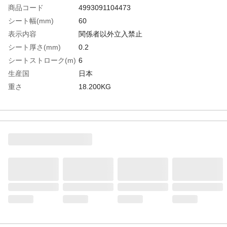
商品コード
4993091104473
シート幅(mm)
60
表示内容
関係者以外立入禁止
シート厚さ(mm)
0.2
シートストローク(m)
6
生産国
日本
重さ
18.200KG
材質1
シート：ポリエチレン（PE）
材質2
リールケース：ABS樹脂
材質3
ポール：ステンレス（黄色粉体塗装）
材質4
ベース：再生ゴム、TPE