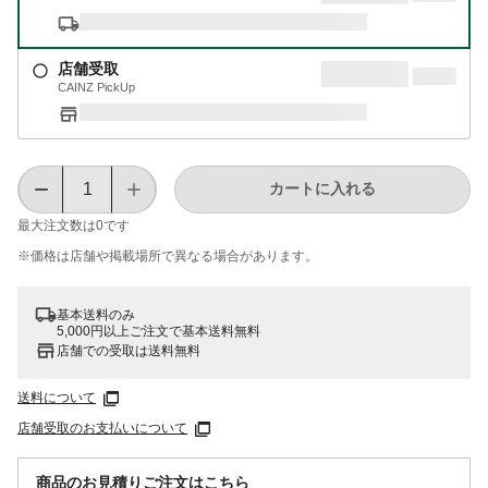
店舗受取
CAINZ PickUp
カートに入れる
最大注文数は
0
です
※価格は​店舗や​掲載場所で​異なる​場合が​あります。
基本送料のみ
5,000円以上ご注文で基本送料無料
店舗での受取は送料無料
送料について
店舗受取のお支払いについて
商品のお見積りご注文はこちら