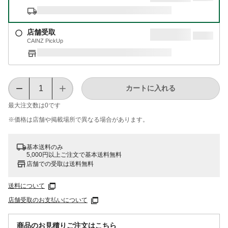
店舗受取
CAINZ PickUp
カートに入れる
最大注文数は
0
です
※価格は​店舗や​掲載場所で​異なる​場合が​あります。
基本送料のみ
5,000円以上ご注文で基本送料無料
店舗での受取は送料無料
送料について
店舗受取のお支払いについて
商品のお見積りご注文はこちら