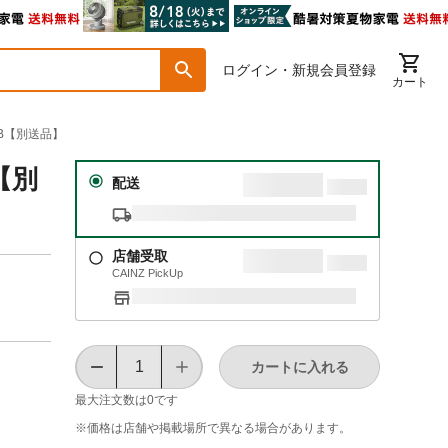
ログイン・新規会員登録
カート
0B【別送品】
【別
配送
店舗受取
CAINZ PickUp
カートに入れる
最大注文数は
0
です
※価格は​店舗や​掲載場所で​異なる​場合が​あります。