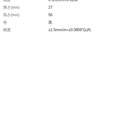
厚さ(mm)
27
高さ(mm)
56
色
黒
精度
±1.5mm/m=±0.0859°以内
長さ(mm)
230
本体色
黒
気泡管色
黄緑
測定面溝
V溝
生産国
日本
重さ
270.000G
材質1
本体:アルミ
材質2
気泡管:ABS樹脂