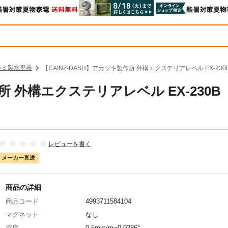
ルミ製水平器
【CAINZ-DASH】アカツキ製作所 外構エクステリアレベル EX-23
作所 外構エクステリアレベル EX-230B
レビューを書く
メーカー直送
商品の詳細
商品コード
4993711584104
マグネット
なし
感度
0.5mm/m=0.0286°