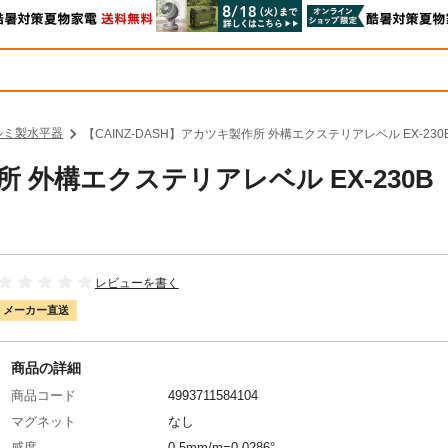
ルミ製水平器
【CAINZ-DASH】アカツキ製作所 外構エクステリアレベル EX-23
作所 外構エクステリアレベル EX-230B
レビューを書く
メーカー直送
商品の詳細
商品コード
4993711584104
マグネット
なし
感度
0.5mm/m=0.0286°