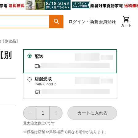
ログイン・新規会員登録
カート
0B【別送品】
【別
配送
店舗受取
CAINZ PickUp
カートに入れる
最大注文数は
0
です
※価格は​店舗や​掲載場所で​異なる​場合が​あります。