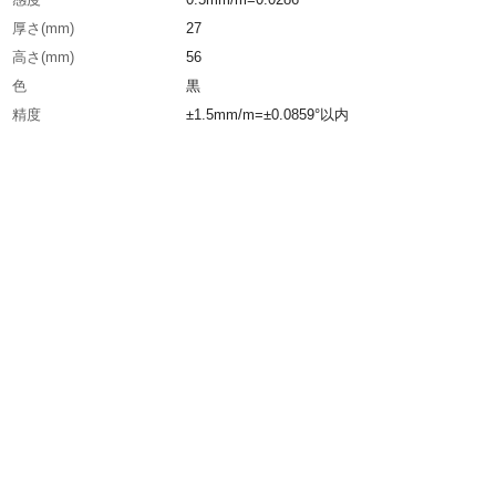
厚さ(mm)
27
高さ(mm)
56
色
黒
精度
±1.5mm/m=±0.0859°以内
長さ(mm)
230
本体色
黒
気泡管色
黄緑
測定面溝
V溝
生産国
日本
重さ
270.000G
材質1
本体:アルミ
材質2
気泡管:ABS樹脂