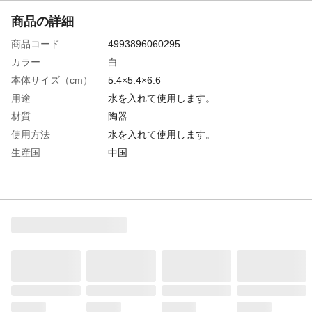
商品の詳細
商品コード
4993896060295
カラー
白
本体サイズ（cm）
5.4×5.4×6.6
用途
水を入れて使用します。
材質
陶器
使用方法
水を入れて使用します。
生産国
中国
お願い
陶器の為、黒い点や多少のサイズ違いが発
生しますが、製造上出てしまう物で不具合
ではありません。ご理解ください。