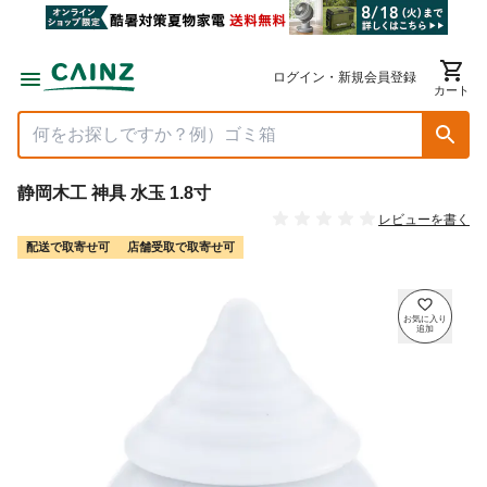
ログイン・新規会員登録
カート
静岡木工 神具 水玉 1.8寸
レビューを書く
配送で取寄せ可
店舗受取で取寄せ可