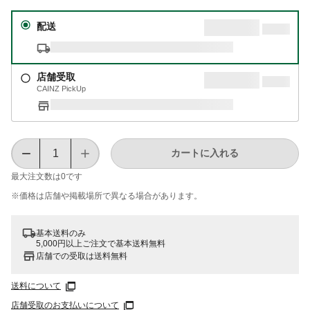
配送
店舗受取
CAINZ PickUp
カートに入れる
最大注文数は
0
です
※価格は​店舗や​掲載場所で​異なる​場合が​あります。
基本送料のみ
5,000円以上ご注文で基本送料無料
店舗での受取は送料無料
送料について
店舗受取のお支払いについて