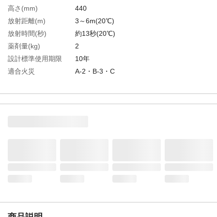
高さ(mm)
440
放射距離(m)
3～6m(20℃)
放射時間(秒)
約13秒(20℃)
薬剤量(kg)
2
設計標準使用期限
10年
適合火災
A-2・B-3・C
生産国
中国
重さ
4.300KG
材質1
ｽﾁｰﾙ
商品説明