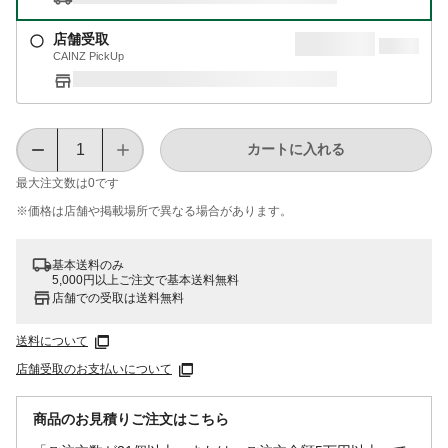
店舗受取
CAINZ PickUp
カートに入れる
最大注文数は
0
です
※価格は​店舗や​掲載場所で​異なる​場合が​あります。
基本送料のみ
5,000円以上ご注文で基本送料無料
店舗での受取は送料無料
送料について
店舗受取のお支払いについて
商品のお見積りご注文はこちら