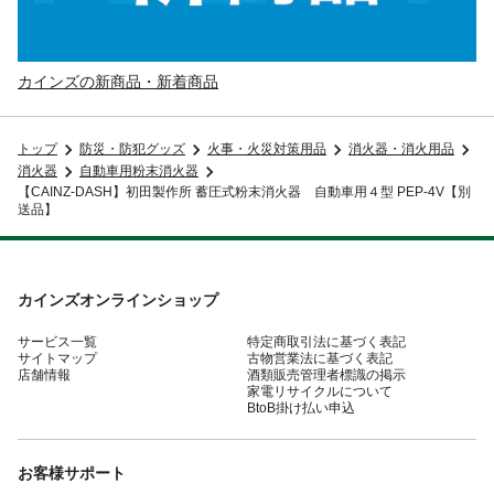
カインズの新商品・新着商品
トップ
防災・防犯グッズ
火事・火災対策用品
消火器・消火用品
消火器
自動車用粉末消火器
【CAINZ-DASH】初田製作所 蓄圧式粉末消火器 自動車用４型 PEP-4V【別
送品】
カインズオンラインショップ
サービス一覧
特定商取引法に基づく表記
サイトマップ
古物営業法に基づく表記
店舗情報
酒類販売管理者標識の掲示
家電リサイクルについて
BtoB掛け払い申込
お客様サポート