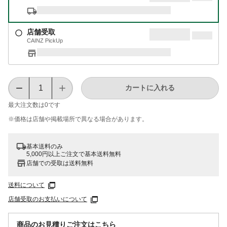
店舗受取
CAINZ PickUp
カートに入れる
最大注文数は
0
です
※価格は​店舗や​掲載場所で​異なる​場合が​あります。
基本送料のみ
5,000円以上ご注文で基本送料無料
店舗での受取は送料無料
送料について
店舗受取のお支払いについて
商品のお見積りご注文はこちら