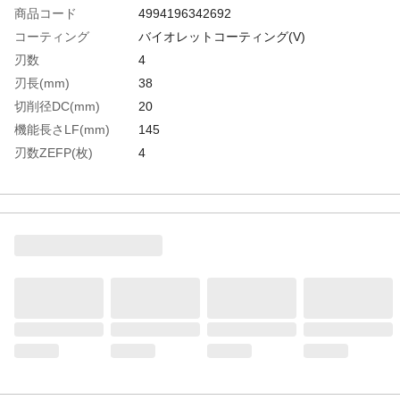
商品コード
4994196342692
コーティング
バイオレットコーティング(V)
刃数
4
刃長(mm)
38
切削径DC(mm)
20
機能長さLF(mm)
145
刃数ZEFP(枚)
4
シャンク径
20
DCON(mm)
生産国
日本
重さ
334.000G
材質1
高級粉末ハイス（KHAS）