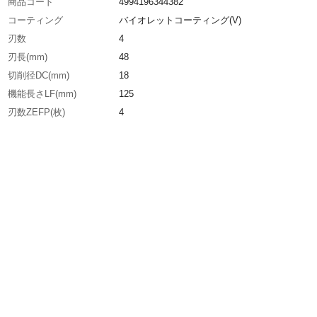
商品コード
4994196344382
コーティング
バイオレットコーティング(V)
刃数
4
刃長(mm)
48
切削径DC(mm)
18
機能長さLF(mm)
125
刃数ZEFP(枚)
4
シャンク径DCON(mm)
16
生産国
日本
重さ
199.000G
材質1
高級粉末ハイス（KHAS）