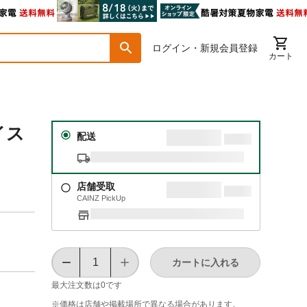
ログイン・新規会員登録
カート
イス
配送
店舗受取
CAINZ PickUp
カートに入れる
最大注文数は
0
です
※価格は​店舗や​掲載場所で​異なる​場合が​あります。