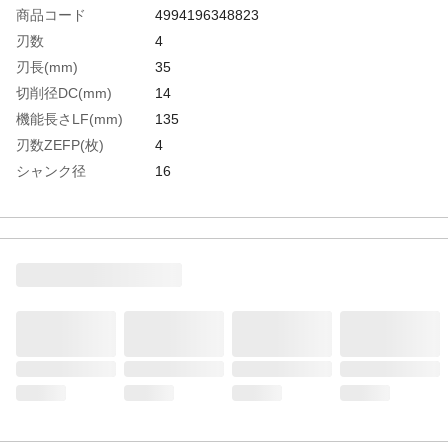
商品コード
4994196348823
刃数
4
刃長(mm)
35
切削径DC(mm)
14
機能長さLF(mm)
135
刃数ZEFP(枚)
4
シャンク径
16
DCON(mm)
生産国
日本
重さ
202.000G
材質1
コバルト高速度鋼（CO HSS）