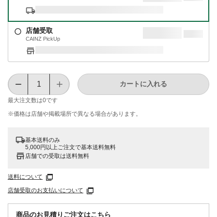
店舗受取
CAINZ PickUp
カートに入れる
最大注文数は
0
です
※価格は​店舗や​掲載場所で​異なる​場合が​あります。
基本送料のみ
5,000円以上ご注文で基本送料無料
店舗での受取は送料無料
送料について
店舗受取のお支払いについて
商品のお見積りご注文はこちら