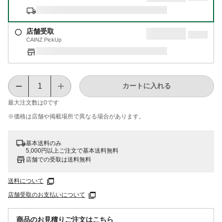
店舗受取
CAINZ PickUp
カートに入れる
最大注文数は
0
です
※価格は​店舗や​掲載場所で​異なる​場合が​あります。
基本送料のみ
5,000円以上ご注文で基本送料無料
店舗での受取は送料無料
送料について
店舗受取のお支払いについて
商品のお見積りご注文はこちら