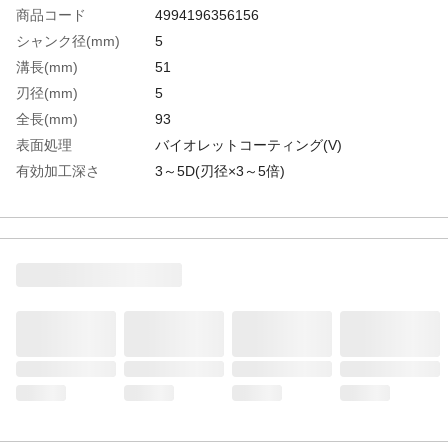
商品コード
4994196356156
シャンク径(mm)
5
溝長(mm)
51
刃径(mm)
5
全長(mm)
93
表面処理
バイオレットコーティング(V)
有効加工深さ
3～5D(刃径×3～5倍)
生産国
日本
重さ
13.000G
材質1
高速度鋼（HSS）