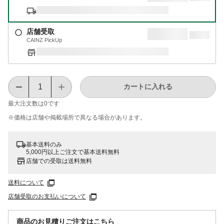
店舗受取
CAINZ PickUp
カートに入れる
最大注文数は
0
です
※価格は​店舗や​掲載場所で​異なる​場合が​あります。
基本送料のみ
5,000円以上ご注文で基本送料無料
店舗での受取は送料無料
送料について
店舗受取のお支払いについて
商品のお見積りご注文はこちら