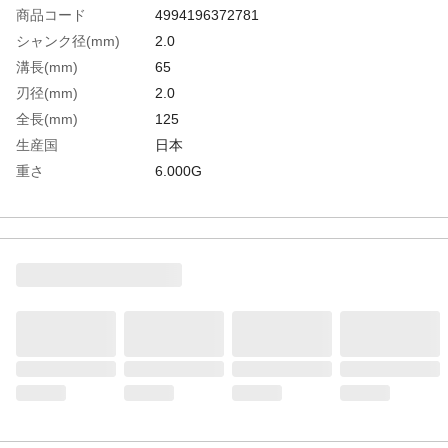
商品コード
4994196372781
シャンク径(mm)
2.0
溝長(mm)
65
刃径(mm)
2.0
全長(mm)
125
生産国
日本
重さ
6.000G
材質1
高速度鋼（HSS）