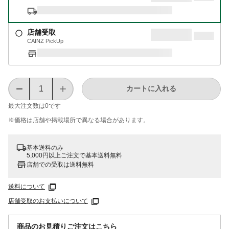
店舗受取
CAINZ PickUp
カートに入れる
最大注文数は
0
です
※価格は​店舗や​掲載場所で​異なる​場合が​あります。
基本送料のみ
5,000円以上ご注文で基本送料無料
店舗での受取は送料無料
送料について
店舗受取のお支払いについて
商品のお見積りご注文はこちら