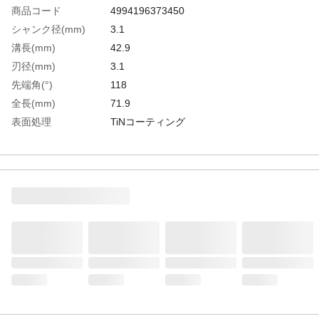
商品コード
4994196373450
シャンク径(mm)
3.1
溝長(mm)
42.9
刃径(mm)
3.1
先端角(°)
118
全長(mm)
71.9
表面処理
TiNコーティング
生産国
日本
重さ
7.000G
材質1
コバルト高速度鋼（CO HSS）