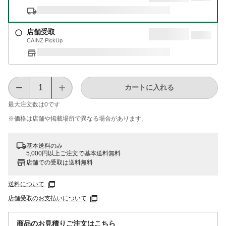
店舗受取
CAINZ PickUp
カートに入れる
最大注文数は
0
です
※価格は​店舗や​掲載場所で​異なる​場合が​あります。
基本送料のみ
5,000円以上ご注文で基本送料無料
店舗での受取は送料無料
送料について
店舗受取のお支払いについて
商品のお見積りご注文はこちら