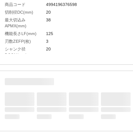
商品コード
4994196376598
切削径DC(mm)
20
最大切込み
38
APMX(mm)
機能長さLF(mm)
125
刃数ZEFP(枚)
3
シャンク径
20
DCON(mm)
ねじれ角FHA(°)
37.5
生産国
日本
重さ
483.000G
材質1
極超微粒子超硬合金（UWC）