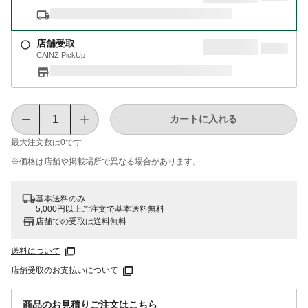
店舗受取
CAINZ PickUp
カートに入れる
最大注文数は
0
です
※価格は​店舗や​掲載場所で​異なる​場合が​あります。
基本送料のみ
5,000円以上ご注文で基本送料無料
店舗での受取は送料無料
送料について
店舗受取のお支払いについて
商品のお見積りご注文はこちら