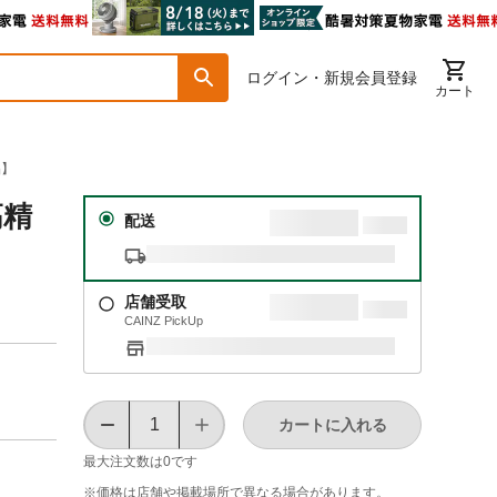
ログイン・新規会員登録
カート
品】
高精
配送
店舗受取
CAINZ PickUp
カートに入れる
最大注文数は
0
です
※価格は​店舗や​掲載場所で​異なる​場合が​あります。