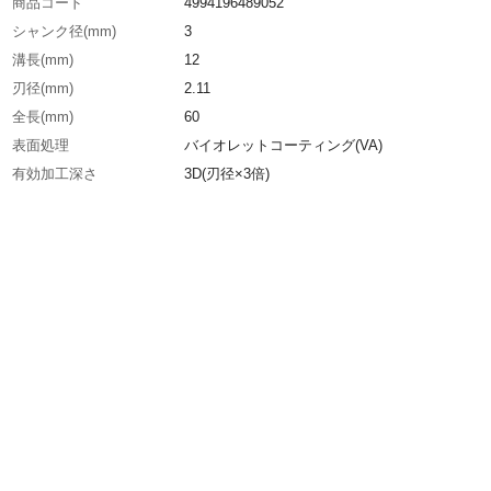
商品コード
4994196489052
シャンク径(mm)
3
溝長(mm)
12
刃径(mm)
2.11
全長(mm)
60
表面処理
バイオレットコーティング(VA)
有効加工深さ
3D(刃径×3倍)
生産国
日本
重さ
5.000G
材質1
コバルトハイス＋TiＮコーティング