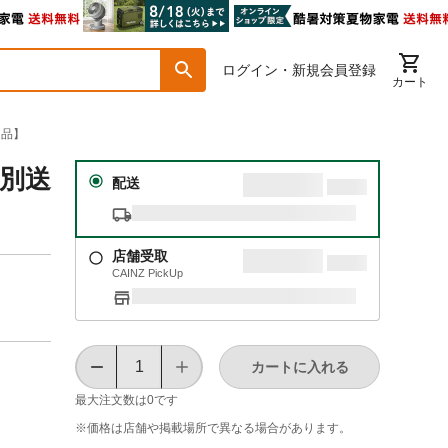
ログイン・新規会員登録
カート
送品】
【別送
配送
店舗受取
CAINZ PickUp
カートに入れる
最大注文数は
0
です
※価格は​店舗や​掲載場所で​異なる​場合が​あります。