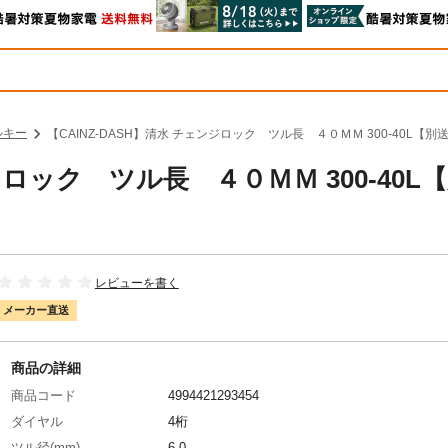
ルキー
【CAINZ-DASH】清水 チェンジロック ツル長 ４０ＭＭ 300-40L【別
ジロック ツル長 ４０ＭＭ 300-40L
レビューを書く
メーカー直送
商品の詳細
商品コード
4994421293454
ダイヤル
4桁
ツル径(mm)
6.0