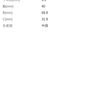
幅(mm)
40
B(mm)
69.8
C(mm)
31.8
生産国
中国
重さ
260.000G
材質1
本体:真鍮