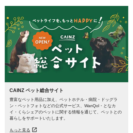
Ca、保存料(安息香酸Na)、クエン酸、クエ
ン酸Na、甘味料(アセスルファムK)
栄養成分表示
粗たんぱく質0%以上、粗脂肪0%以上、粗
繊維0%以下、粗灰分1%以下、水分99%以
下
代謝エネルギー
100ml/約10Kcal
CAINZ ペット総合サイト
豊富なペット用品に加え、ペットホテル・病院・ドッグラ
ン・ペットフォトなどの公式サービス、WanQol・となカ
イ・くらシェアのペットに関する情報を通じて、ペットとの
暮らしをサポートいたします。
もっと見る