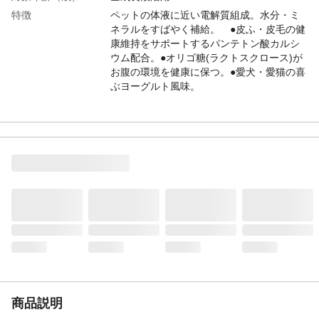
特徴
ペットの体液に近い電解質組成。水分・ミ
ネラルをすばやく補給。 ●皮ふ・皮毛の健
康維持をサポートするパンテトン酸カルシ
ウム配合。●オリゴ糖(ラクトスクロース)が
お腹の環境を健康に保つ。●愛犬・愛猫の喜
ぶヨーグルト風味。
使用上の注意
●本品は愛犬・愛猫用です●ヒト用と混同し
て使用しないこと●生後3カ月未満の幼犬・
猫には使用しないこと●凍らせないこと。内
用液が膨張し、容器が変形液漏れすること
があります●開栓後は出来るだけ早めに与
え、残った場合は冷蔵庫で保存してくださ
い
給与方法
手軽に水分補給 お散歩などの外出時や運
動するときに 扱い時は冷蔵庫で冷やして
与えることも出来ます
内容量
500mL
生産国
日本
原材料
果糖ぶどう糖液糖、食塩、ラクトスクロー
商品説明
スシロップ、塩化K、香料、パントテン酸