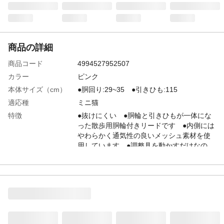
商品の詳細
商品コード
4994527952507
カラー
ピンク
本体サイズ（cm）
●胴回り:29~35 ●引きひも:115
適応種
ミニ猫
特徴
●抜けにくい ●胴輪と引きひもが一体にな
った散歩用胴輪付きリードです ●内側には
やわらかく通気性の良いメッシュ素材を使
用しています ●調整具を動かすだけなの
で、簡単に装着やサイズ調節ができます
用途
お出かけ用猫用胴輪
商品説明
購入の際にはサイズを確かめてお選びくだ
さい
原材料
材質/ポリエステル、ナイロン、亜鉛、鉄
使用方法
取り付け方法/1.調整具を上に移動し、サイ