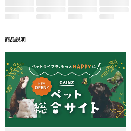
ズタグを首側にして胴輪を拡げ、猫の前足
を通します 2.たるまないように猫の背側
で2ヵ所の面ファスナーを閉めます 3.体に
フィットするように調整具を下に移動しま
す など
使用上の注意
●猫の散歩用胴輪付引ひもです。それ以外の
用途(特に係留)には絶対に使用しない。●ひ
商品説明
もにねじれや結び目があると、切れたり傷
みやすくなるため、元に戻して使用する。●
表示サイズや体重はあくまでも目安のた
め、必ず猫に合う用品を選ぶ。など
お手入れ・保管方法
●汚れた場合は水を含ませたタオルで拭き取
る。●濡れたままにせず陰干しする。●色落
ちや縮み、サビ等の原因になるたるため、
水に漬け置きしない。●洗濯機や乾燥機は使
用しない。●漂白剤・ベンジン・ シンナー
等は使用しない。
生産国
中国
体重目安
体重3kgまで
重量
(約)69.9g
胴回り
29cm~35cm