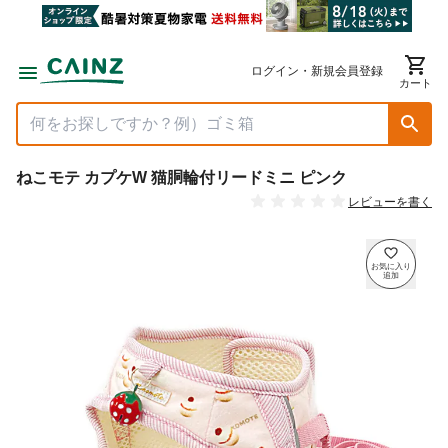
ログイン・新規会員登録
カート
ねこモテ カプケW 猫胴輪付リードミニ ピンク
レビューを書く