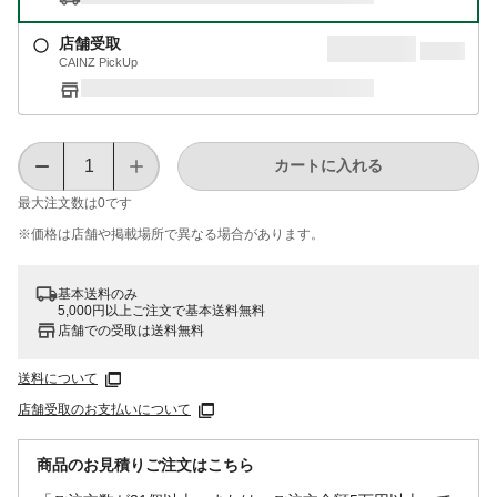
店舗受取
CAINZ PickUp
カートに入れる
最大注文数は
0
です
※価格は​店舗や​掲載場所で​異なる​場合が​あります。
基本送料のみ
5,000円以上ご注文で基本送料無料
店舗での受取は送料無料
送料について
店舗受取のお支払いについて
商品のお見積りご注文はこちら