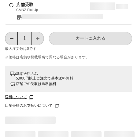
店舗受取
CAINZ PickUp
カートに入れる
最大注文数は
0
です
※価格は​店舗や​掲載場所で​異なる​場合が​あります。
基本送料のみ
5,000円以上ご注文で基本送料無料
店舗での受取は送料無料
送料について
店舗受取のお支払いについて