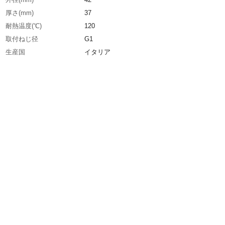
厚さ(mm)
37
耐熱温度(℃)
120
取付ねじ径
G1
生産国
イタリア
重さ
25.000G
材質1
キャップ:ポリアミド（PA）
材質2
パッキン:ニトリルゴム（NBR）