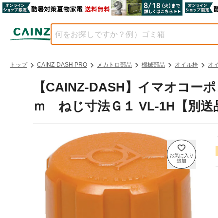
トップ
CAINZ-DASH PRO
メカトロ部品
機械部品
オイル栓
オ
【CAINZ-DASH】イマオコ
ｍ ねじ寸法Ｇ１ VL-1H【別送