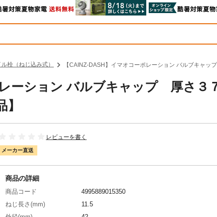
イル栓（ねじ込み式）
【CAINZ-DASH】イマオコーポレーション バルブキャッ
ーポレーション バルブキャップ 厚さ３
品】
レビューを書く
メーカー直送
商品の詳細
商品コード
4995889015350
ねじ長さ(mm)
11.5
外径(mm)
42