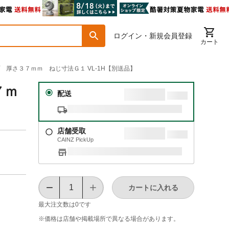
ログイン・新規会員登録
カート
プ 厚さ３７ｍｍ ねじ寸法Ｇ１ VL-1H【別送品】
７ｍ
配送
店舗受取
CAINZ PickUp
カートに入れる
最大注文数は
0
です
※価格は​店舗や​掲載場所で​異なる​場合が​あります。