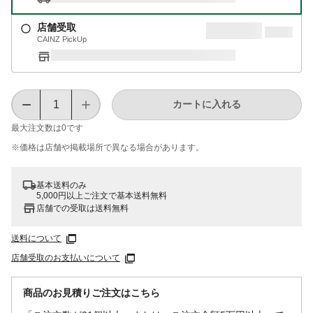
店舗受取
CAINZ PickUp
カートに入れる
最大注文数は
0
です
※価格は​店舗や​掲載場所で​異なる​場合が​あります。
基本送料のみ
5,000円以上ご注文で基本送料無料
店舗での受取は送料無料
送料について
店舗受取のお支払いについて
商品のお見積りご注文はこちら