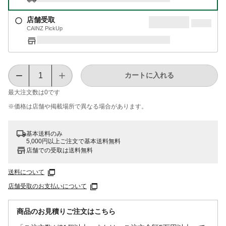
店舗受取
CAINZ PickUp
カートに入れる
最大注文数は
0
です
※価格は​店舗や​掲載場所で​異なる​場合が​あります。
基本送料のみ
5,000円以上ご注文で基本送料無料
店舗での受取は送料無料
送料について
店舗受取のお支払いについて
商品のお見積りご注文はこちら