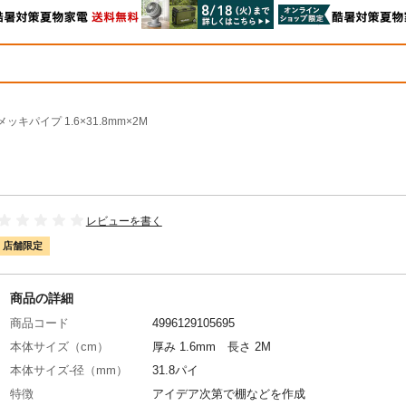
メッキパイプ 1.6×31.8mm×2M
レビューを書く
店舗限定
商品の詳細
商品コード
4996129105695
本体サイズ（cm）
厚み 1.6mm 長さ 2M
本体サイズ-径（mm）
31.8パイ
特徴
アイデア次第で棚などを作成