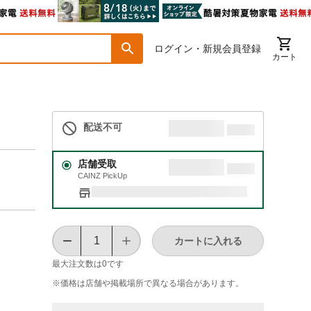
ログイン・新規会員登録
カート
配送不可
店舗受取
CAINZ PickUp
カートに入れる
最大注文数は
0
です
※価格は​店舗や​掲載場所で​異なる​場合が​あります。