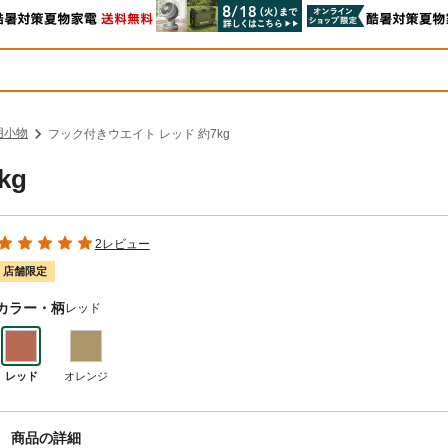
用小物
フック付きウエイト レッド 約7kg
kg
2レビュー
店舗限定
カラー・柄
レッド
レッド
オレンジ
商品の詳細