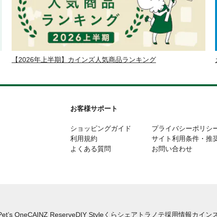
【2026年上半期】カインズ人気商品ランキング
お客様サポート
ショッピングガイド
プライバシーポリシ
利用規約
サイト利用条件・推
よくある質問
お問い合わせ
Pet’s One
CAINZ Reserve
DIY Style
くらシェア
トラノテ
採用情報
カインズ