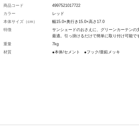
商品コード
4997521017722
カラー
レッド
本体サイズ（cm）
幅15.0×奥行き15.0×高さ17.0
特徴
サンシェードのおさえに、グリーンカーテンの
最適。引っ掛けるだけで簡単に取り付け可能で
重量
7kg
材質
●本体/セメント ●フック/亜鉛メッキ