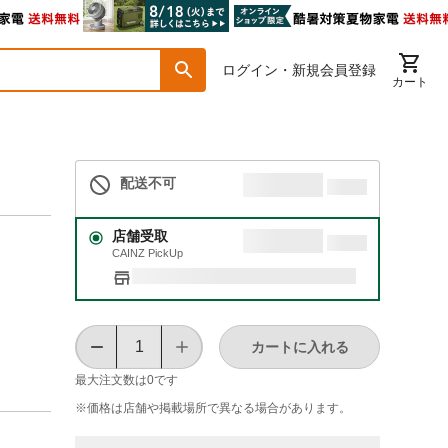
ログイン・新規会員登録
カート
配送不可
店舗受取
CAINZ PickUp
カートに入れる
最大注文数は
0
です
※価格は​店舗や​掲載場所で​異なる​場合が​あります。