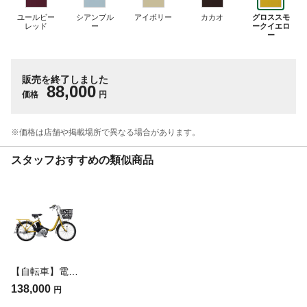
ユールビー
シアンブル
アイボリー
カカオ
グロススモ
レッド
ー
ークイエロ
ー
販売を終了しました
88,000
価格
円
※価格は​店舗や​掲載場所で​異なる​場合が​あります。
スタッフおすすめの類似商品
【自転車】電動アシスト自転車 PAS SION-U パス シオン ユー 20インチ 内装3段 グロススモークイエロー
138,000
円