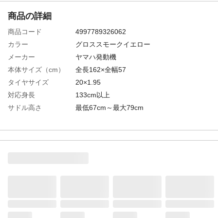
商品の詳細
商品コード
4997789326062
カラー
グロススモークイエロー
メーカー
ヤマハ発動機
本体サイズ（cm）
全長162×全幅57
タイヤサイズ
20×1.95
対応身長
133cm以上
サドル高さ
最低67cm～最大79cm
特徴
軽量コンパクト
商品説明
はじめての方でも乗りやすい
材質・素材
●フレーム/アルミ
ライト
バッテリー式LEDライト
後ブレーキ
ローラーブレーキ
カギ
リヤサークル錠
キャリア
クラス18
サドル
ふっかふかサドル