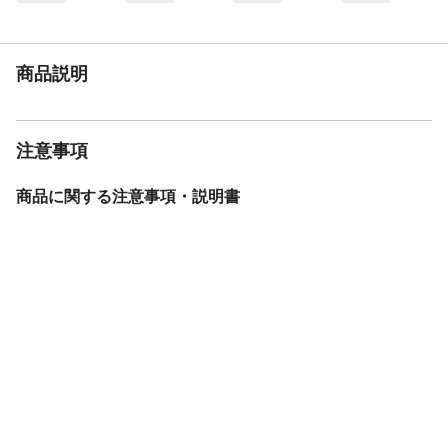
スタンド
両立スタンド
バスケット
ラウンドバスケット(約20L)
リアテール
LED1灯ソーラーテールランプ
商品説明
その他機能
液晶簡単スイッチ ショートクランク
BAA
基準適合
モデル年度
2024年度
注意事項
重量
21.8kg
変速機方式
内装3段変速
商品に関する注意事項・説明書
バッテリー容量
25.2V/15.8Ah
充電時間
約4時間30分
走行距離
●強モード/約59km ●弱モード/約91km
保証サービス
製品保証1年
盗難補償制度期間
購入後3年(別途ユーザー登録が必要)