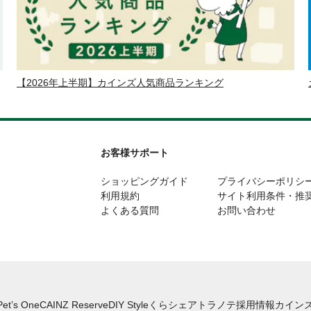
【2026年上半期】カインズ人気商品ランキング
お客様サポート
ショッピングガイド
プライバシーポリシ
利用規約
サイト利用条件・推
よくある質問
お問い合わせ
Pet’s One
CAINZ Reserve
DIY Style
くらシェア
トラノテ
採用情報
カインズ