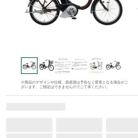
※商品のデザインや仕様、原産国は予告なく変更となる場合がご
ざいます。ご指定はできませんのでご了承ください。