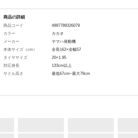
商品の詳細
商品コード
4997789326079
カラー
カカオ
メーカー
ヤマハ発動機
本体サイズ（cm）
全長162×全幅57
タイヤサイズ
20×1.95
対応身長
133cm以上
サドル高さ
最低67cm~最大79cm
特徴
軽量コンパクト
商品説明
はじめての方でも乗りやすい
材質・素材
フレーム/アルミ
ライト
バッテリー式LEDライト
後ブレーキ
ローラーブレーキ
カギ
リヤサークル錠
キャリア
クラス18
サドル
ふっかふかサドル