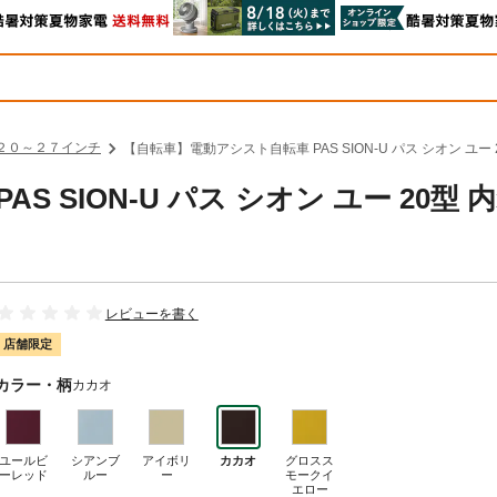
 ２０～２７インチ
【自転車】電動アシスト自転車 PAS SION-U パス シオン ユー 
 SION-U パス シオン ユー 20型 内
レビューを書く
店舗限定
カラー・柄
カカオ
ユールビ
シアンブ
アイボリ
カカオ
グロスス
ーレッド
ルー
ー
モークイ
エロー