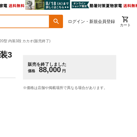
ログイン・新規会員登録
カート
20型 内装3段 カカオ(販売終了)
装3
販売を終了しました
88,000
価格
円
※価格は​店舗や​掲載場所で​異なる​場合が​あります。