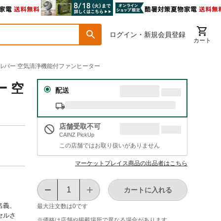
ログイン・新規会員登録
カート
 ホワイト/シルバー 空気清浄機能付ファンヒーター
ー 空
配送
店舗受取不可
CAINZ PickUp
この店舗ではお取り扱いがありません
マーケットプレイス商品の出品者はこちら
カートに入れる
名義、
最大注文数は
0
です
セルさ
※価格は​店舗や​掲載場所で​異なる​場合が​あります。