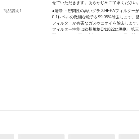
せていただきます。あらかじめご了承ください
商品説明1
●清浄 ・密閉性の高いグラスHEPAフィルターが
0.1レベルの微細な粒子を99.95%除去します。
フィルターが有害なガスやニオイを除去します。
フィルター性能は欧州規格EN1822に準拠し第
関IBR-SGS(米国)が実施したPM0.1の粒子を対
たフィルター試験結果。※ダイソン社および第
関が実施した「酢酸、アセトアルデヒド、アン
ア、ホルムアルデヒド、ベンゼン、NO2」の測
結果)。実際の使用状況により除去率が異なりま
商品説明2
●密閉性 ・微細なPM 0.1までも99.95%閉じ込
に空気を清浄。密閉性の高い空気清浄システム
空気中から微細な粒子を捕らえ製品内に閉じ込
す。 ※欧州規格EN1822に準拠し2020年に実施
0.1μmの粒子を使い最大風量にて行ったフィル
能ダイソン社試験結果。 ※空気中の有害物質の
てを除去できるものではありません。
仕様1
・本体サイズ(高さ×幅×奥行き):764 x 248 x 248
・本体質量:5.69kg ・モーター:ブラシレスDC
ー ・定格消費電力 (W) 最少:6 / 40 (涼風モード)
(首振りなし):1,400 (温風モード) ・風量調整(段階
・空気清浄適用床面積: 9畳(30分) / 25畳 (60分)/