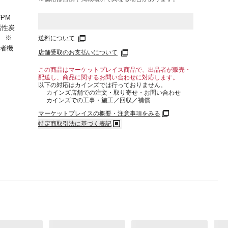
。
PM
活性炭
 ※
送料について
三者機
店舗受取のお支払いについて
象とし
三者機
この商品はマーケットプレイス商品で、出品者が販売・
配送し、商品に関するお問い合わせに対応します。
モニ
以下の対応はカインズでは行っておりません。
定試験
カインズ店舗での注文・取り寄せ・お問い合わせ
す。
カインズでの工事・施工／回収／補償
め確実
マーケットプレイスの概要・注意事項をみる
により
特定商取引法に基づく表記
めま
した、
ター性
すべ
 mm
モータ
 最大
):10
 8畳を