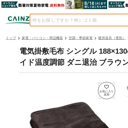
トップ
家電・パソコン・周辺機器
空調・季節家電
暖房器具（電気）
電気掛敷毛布 シングル 188×1
イド温度調節 ダニ退治 ブラウン K