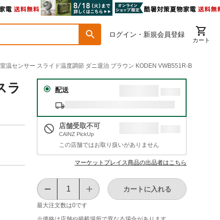
ログイン・新規会員登録
カート
 室温センサー スライド温度調節 ダニ退治 ブラウン KODEN VWB551R-B
スラ
配送
店舗受取不可
CAINZ PickUp
この店舗ではお取り扱いがありません
マーケットプレイス商品の出品者はこちら
カートに入れる
最大注文数は
0
です
※価格は​店舗や​掲載場所で​異なる​場合が​あります。