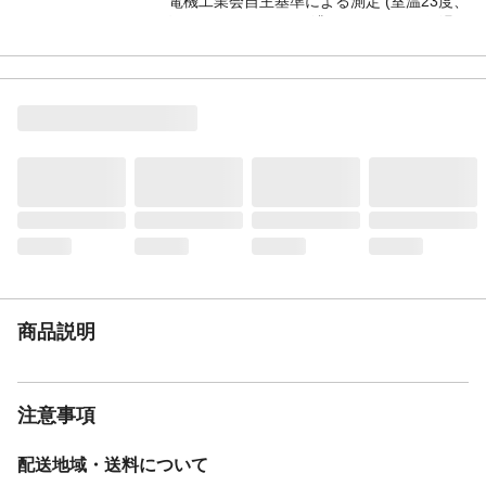
電機工業会自主基準による測定 (室温23度、
湯わかし2回/1日、再沸とう1回/1日、保温
90度で23時間/1日、365日/年間、その他水
量等の試験条件:日本電機工業会自主基準
HD-112に基づく)
仕様2
・1日当たりの消費電力量*: 0.61kWh/日 *日
本電機工業会自主基準による測定 (室温23
度、湯わかし2回/1日、再沸とう1回/1日、
保温90度で23時間/1日、365日/年間、その
他水量等の試験条件:日本電機工業会自主基
準HD-112に基づく) ・サイズ(約): 幅21.8×
奥行30.8×高さ27.9cm ・本体質量(約):
3.2kg ・コード長(約) :1.0m ・保温温度選
択: 5段階の保温設定選択(98・90・80・
70・まほうびん)
商品説明
仕様3
・お手入れしやすさ: 内容器フッ素加工、ク
エン酸洗浄機能 ・安心・安全設計 :転倒お
湯もれ防止、傾斜お湯もれ防止、カラだき
防止機能
注意事項
配送地域・送料について